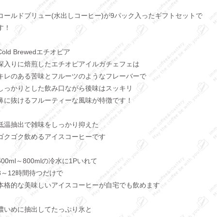
コールドブリュー(水出しコーヒー)が9パック入ったギフトセットで
す！
Cold Brewedエチオピア
深入りに焙煎したエチオピアイルガチェフェは
キレのある苦味とフルーツのようなフレーバーで
しっかりとした飲み口ながら後味はスッキリ
鼻に抜けるフルーティーな風味が特徴です！
低温抽出で雑味をしっかり抑えた
ゴクゴク飲めるアイスコーヒーです
600ml～800mlの冷水に1Pいれて
8～12時間待つだけで
本格的な美味しいアイスコーヒーが自宅でも飲めます
濃いめに抽出してたっぷり氷と