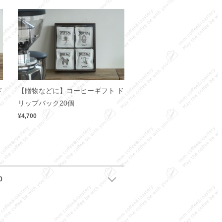
ド
【贈物などに】コーヒーギフト ド
リップバック20個
¥4,700
0