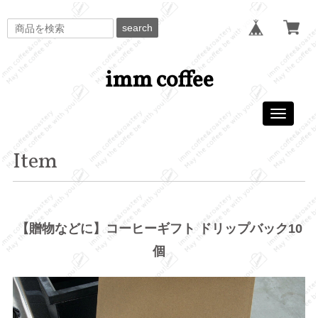
search
imm coffee
Toggle
navigati
Item
【贈物などに】コーヒーギフト ドリップバック10
個